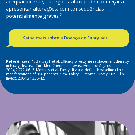
adequadamente, os órgãos vitais podem começar a
apresentar alterações, com consequências
2
potencialmente graves.
Saiba mais sobre a Doença de Fabry aqui.
Referências: 1.
Barbey F et al. Efficacy of enzyme replacement therapy
in Fabry disease. Curr Med Chem Cardiovasc Hematol Agents.
2004;2:277-86.
2.
Mehta A et al. Fabry disease defined: baseline clinical
manifestations of 366 patients in the Fabry Outcome Survey. Eur J Clin
Invest. 2004;34:236-42.