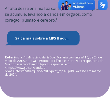
A falta dessa enzima faz com que um tipo de açúcar
se acumule, levando a danos em órgãos, como
1
coração, pulmão e cérebro.
Saiba mais sobre a MPS II aqui.
Referência: 1.
Ministério da Saúde. Portaria conjunta nº 16, de 24 de
maio de 2018. Aprova o Protocolo Clínico e Diretrizes Terapêuticas da
Mucopolissacaridose do tipo II. Disponível em:
<https://www.gov.br/saude/pt-
br/assuntos/pcdt/arquivos/2018/pcdt_mps-ii.pdf>. Acesso em março
de 2024.